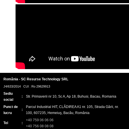
România - SC Resurse Technology SRL
J4/633/2014 CUI : Ro 29629913
Sediu
:
Str. Primaverii nr 10, Sc A, Ap 18, Buhusi, Bacau, Romania
social
Punct de
Parcul Industrial HIT, CLĂDIREA A1 nr. 105, Strada Gării, nr.
:
lucru
100, 607235, Hemeiuş, Bacău, România
+40 759 06 06 06
Tel
:
+40 756 08 08 08