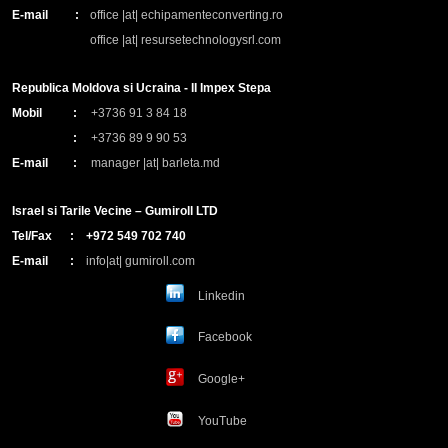
E-mail
:
office |at| echipamenteconverting.ro
office |at| resursetechnologysrl.com
Republica Moldova si Ucraina - II Impex Stepa
Mobil
:
+3736 91 3 84 18
:
+3736 89 9 90 53
E-mail
:
manager |at| barleta.md
Israel si Tarile Vecine – Gumiroll LTD
Tel/Fax
:
+972 549 702 740
E-mail
:
info|at| gumiroll.com
Linkedin
Facebook
Google+
YouTube