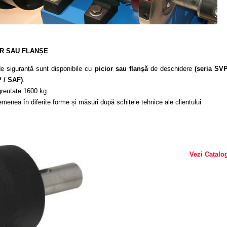
OR SAU FLANȘE
de siguranță sunt disponibile cu
picior sau flanșă
de deschidere
(seria SVP
P / SAF)
.
reutate 1600 kg.
menea în diferite forme și măsuri după schițele tehnice ale clientului
Vezi Catalo