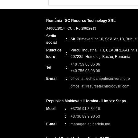
România - SC Resurse Technology SRL
J4/633/2014 CUI : Ro 29629913
Sediu
:
Str. Primaverii nr 10, Sc A, Ap 18, Buhu
social
Punct de
Parcul Industrial HIT, CLĂDIREA A1 nr. 10
:
lucru
607235, Hemeiuş, Bacău, România
+40 759 06 06 06
Tel
:
+40 756 08 08 08
E-mail
:
office |at| echipamenteconverting.ro
office |at| resursetechnologysrl.com
Republica Moldova si Ucraina - II Impex Stepa
Mobil
:
+3736 91 3 84 18
:
+3736 89 9 90 53
E-mail
:
manager |at| barleta.md