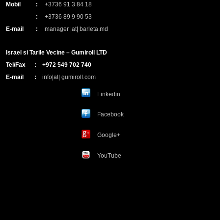
Mobil
:
+3736 91 3 84 18
:
+3736 89 9 90 53
E-mail
:
manager |at| barleta.md
Israel si Tarile Vecine – Gumiroll LTD
Tel/Fax
:
+972 549 702 740
E-mail
:
info|at| gumiroll.com
Linkedin
Facebook
Google+
YouTube