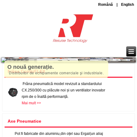
Română
|
English
O nouă generație.
Frâna CombiFLEX
Distribuitor de echipamente comerciale şi industriale.
Frâna pneumatică model revizuit a standardului
CX.250/300 cu plăcute noi și un ventilator inovator
rpm de o înaltă performanță.
Mai mult >>
Axe Pneumatice
Pot fi fabricate din aluminiu,din oțel sau Ergal(un aliaj