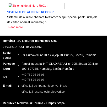
SISTEMUL DE ALINIERE RECORR
Sistemul de aliniere chenare ReCorr conceput special pentru utilajele
de carton ondulat îmbunătăți p...
Read more
România - SC Resurse Technology SRL
J4/633/2014 CUI : Ro 29629913
Sediu
:
Str. Primaverii nr 10, Sc A, Ap 18, Buhusi, Bacau, Romania
social
Punct de
Parcul Industrial HIT, CLĂDIREA A1 nr. 105, Strada Gării, nr.
:
lucru
100, 607235, Hemeiuş, Bacău, România
+40 759 06 06 06
Tel
:
+40 756 08 08 08
E-mail
:
office |at| echipamenteconverting.ro
office |at| resursetechnologysrl.com
Republica Moldova si Ucraina - II Impex Stepa